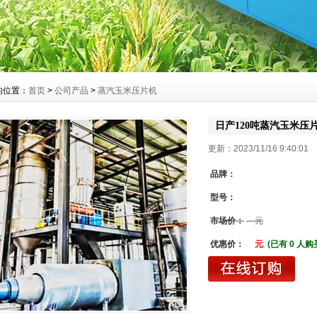
的位置：
首页
>
公司产品
>
蒸汽玉米压片机
日产120吨蒸汽玉米压
更新：2023/11/16 9:40:
品牌：
型号：
市场价：
元
优惠价：
元
(已有 0 人购