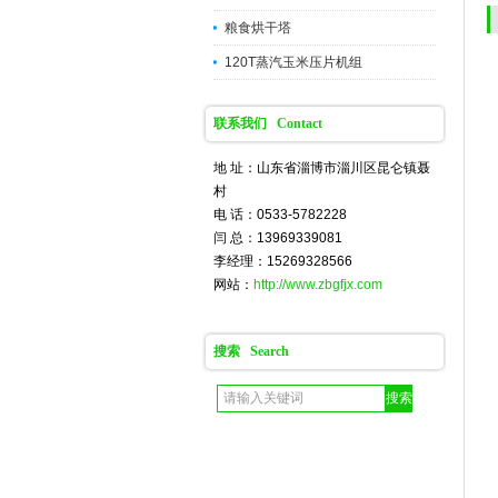
粮食烘干塔
120T蒸汽玉米压片机组
联系我们 Contact
地 址：山东省淄博市淄川区昆仑镇聂
村
电 话：0533-5782228
闫 总：13969339081
李经理：15269328566
网站：
http://www.zbgfjx.com
搜索 Search